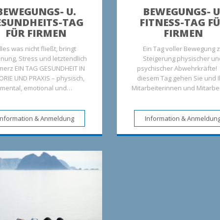
BEWEGUNGS- U.
BEWEGUNGS- U
ESUNDHEITS-TAG
FITNESS-TAG F
FÜR FIRMEN
FIRMEN
lles was nicht fließt, bringt
Ein Tag voller Bewegung z
nung, Stress und letztendlich
Steigerung physischer un
merz EIN TAG GESUNDHEIT IN
psychischer Abwehrkräfte!
ORIE UND PRAXIS – physisch,
diesem Tag gehen Sie und I
mental, emotional und…
Mitarbeiterinnen und Mitarbe
Information & Anmeldung
Information & Anmeldun