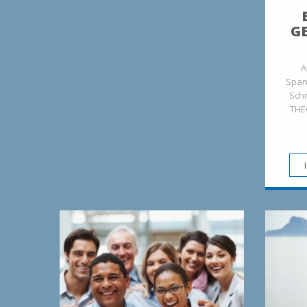
G
A
Span
Sch
THE