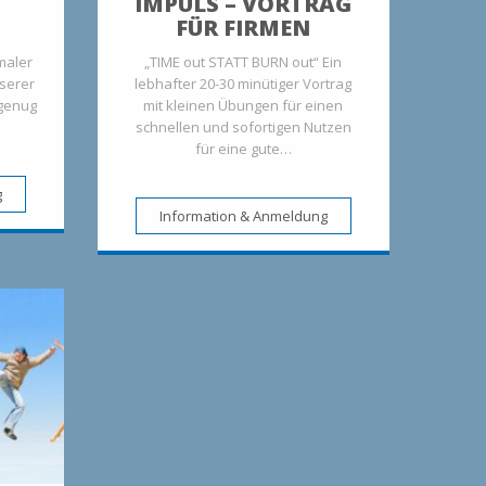
IMPULS – VORTRAG
FÜR FIRMEN
maler
„TIME out STATT BURN out“ Ein
nserer
lebhafter 20-30 minütiger Vortrag
 genug
mit kleinen Übungen für einen
schnellen und sofortigen Nutzen
für eine gute…
g
Information & Anmeldung