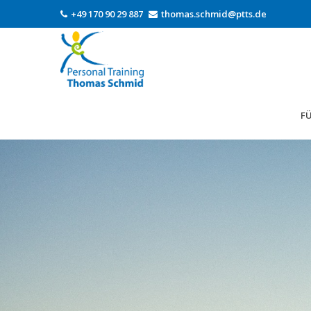
+49 170 90 29 887
thomas.schmid@ptts.de
FÜ