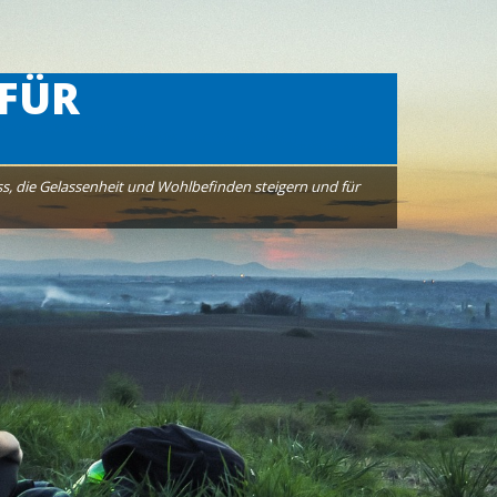
UNG &
STEIGERN
tivation, gesteigerte Teamentwicklung, ausgeglichene
keiten in Ihrem Team.