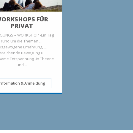
ORKSHOPS FÜR
PRIVAT
GUNGS – WORKSHOP -Ein Tag
rund um die Themen …
usgewogene Ernährung, …
sreichende Bewegung u. …
same Entspannung -In Theorie
und…
Information & Anmeldung