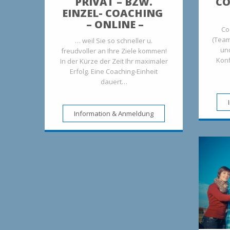
PRIVAT – BZW.
CO
EINZEL- COACHING
– ONLINE –
Coa
(Team
… weil Sie so schneller u.
und
freudvoller an Ihre Ziele kommen!
Konf
In der Kürze der Zeit Ihr maximaler
Erfolg. Eine Coaching-Einheit
dauert…
Information & Anmeldung