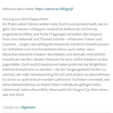
Näheres dazu siehe:
https://amzn.to/3R5gxQF
Auszug aus dem Klappentext:
Ein freies Leben führen wollen viele. Doch kaum jemand weiß, wie es
geht. Die meisten schleppen seelischen Ballast mit sich herum,
ungelöste Konflikte und frühe Prägungen verstellen den Weg ins
Freie. Ewa Willaredt und Thomas Schmid – erfahrene Trainer und
Coaches – zeigen, wie wichtig der bewusste Schritt ins Erwachsensein
ist: Unfreiheit und Unzufriedenheit rühren auch daher, dass
Menschen keinerlei Initiation durchleben und deshalb nicht wirklich
erwachsen werden. Idealer Zeitraum für eine solche Initiation ist das
Jugendalter. Doch auch Erwachsene haben jederzeit die Möglichkeit,
initiierte Erwachsene zu werden – mit der Vergangenheit Frieden zu
machen, die volle Verantwortung für sich und andere zu übernehmen.
Es ist nie zu spät! Im Buch werden zahlreiche Techniken vermittelt, wie
diese Metamorphose zu einem freien Individuum gelingen kann.
Lebensnah, lebensfreundlich, lebensecht. Ein Wagnis? Ja. Aber eines,
das sich lohnt.
Categories:
Allgemein