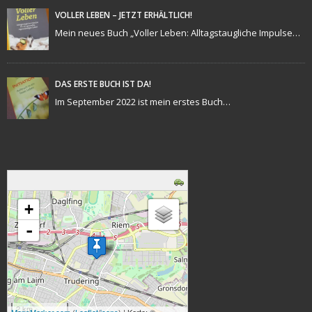
VOLLER LEBEN – JETZT ERHÄLTLICH!
Mein neues Buch „Voller Leben: Alltagstaugliche Impulse…
DAS ERSTE BUCH IST DA!
Im September 2022 ist mein erstes Buch…
Karte wird geladen - bitte warten...
+
-
2 km