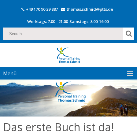
+49 170 90 29 887
thomas.schmid@ptts.de
Werktags: 7.00 - 21.00
Samstags: 8.00-16.00
Menü
Das erste Buch ist da!