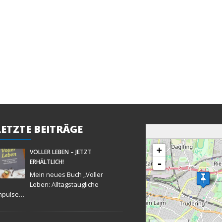
LETZTE
BEITRÄGE
Karte wird geladen - bitte warten...
+
VOLLER LEBEN – JETZT
ERHÄLTLICH!
-
Mein neues Buch „Voller
Leben: Alltagstaugliche
mpulse…