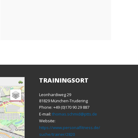
TRAININGSORT
Leonhardiweg 29
81829 München-Trudering
Phone: +49 (0)170 90 29 887
E-mail:
thomas.schmid@ptts.de
Website:
https://www.personalfitness.de/
suche/trainer/2820