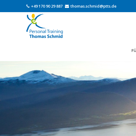
+49 170 90 29 887
thomas.schmid@ptts.de
FÜ