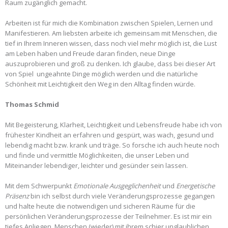
Raum zugänglich gemacht.
Arbeiten ist für mich die Kombination zwischen Spielen, Lernen und
Manifestieren. Am liebsten arbeite ich gemeinsam mit Menschen, die
tief in Ihrem Inneren wissen, dass noch viel mehr möglich ist, die Lust
am Leben haben und Freude daran finden, neue Dinge
auszuprobieren und groß zu denken. Ich glaube, dass bei dieser Art
von Spiel ungeahnte Dinge möglich werden und die natürliche
Schönheit mit Leichtigkeit den Weg in den Alltag finden würde.
Thomas Schmid
Mit Begeisterung, Klarheit, Leichtigkeit und Lebensfreude habe ich von
frühester Kindheit an erfahren und gespürt, was wach, gesund und
lebendig macht bzw. krank und träge. So forsche ich auch heute noch
und finde und vermittle Möglichkeiten, die unser Leben und
Miteinander lebendiger, leichter und gesünder sein lassen.
Mit dem Schwerpunkt
Emotionale Ausgeglichenheit
und
Energetische
Präsenz
bin ich selbst durch viele Veränderungsprozesse gegangen
und halte heute die notwendigen und sicheren Räume für die
persönlichen Veränderungsprozesse der Teilnehmer. Es ist mir ein
tiefes Anliegen, Menschen (wieder) mit ihrem schier unglaublichen