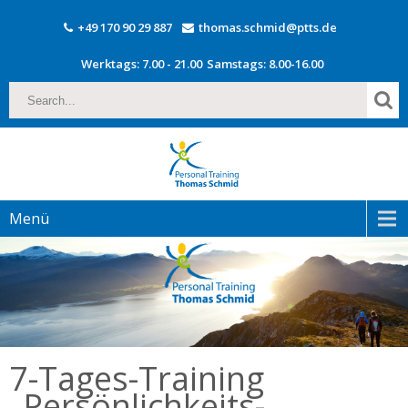
+49 170 90 29 887
thomas.schmid@ptts.de
Werktags: 7.00 - 21.00
Samstags: 8.00-16.00
Menü
7-Tages-Training
„Persönlichkeits-