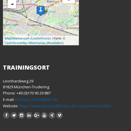
-
2 km
MapsMarker.com
(
Leaflet
/
icons
) | Karte: ©
1 mi
OpenStreetMap-Mitwirkende
(
Bearbeiten
)
TRAININGSORT
Leonhardiweg 29
81829 München-Trudering
Phone: +49 (0)170 90 29 887
E-mail:
thomas.schmid@ptts.de
Website:
https://www.personalfitness.de/suche/trainer/2820