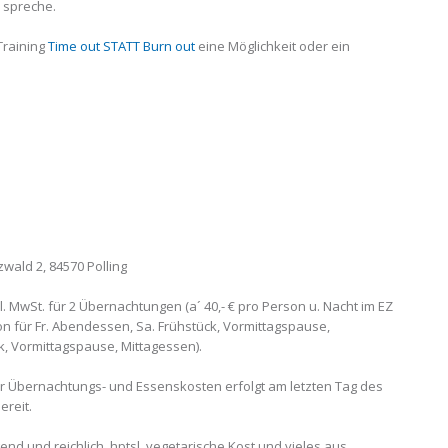
 spreche.
 Training
Time out STATT Burn out
eine Möglichkeit oder ein
ald 2, 84570 Polling
inkl. MwSt. für 2 Übernachtungen (a´ 40,- € pro Person u. Nacht im EZ
on für Fr. Abendessen, Sa. Frühstück, Vormittagspause,
, Vormittagspause, Mittagessen).
r Übernachtungs- und Essenskosten erfolgt am letzten Tag des
ereit.
d und reichlich, hptsl. vegetarische Kost und vieles aus