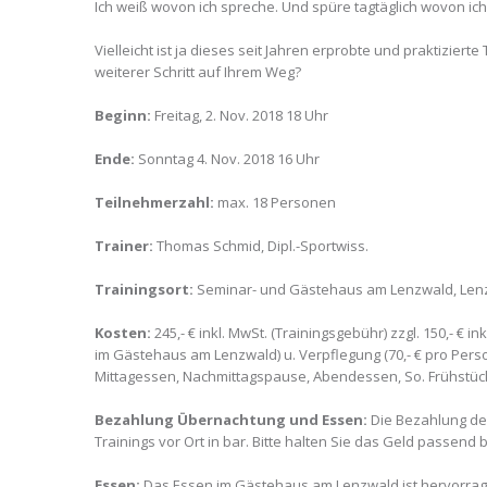
Ich weiß wovon ich spreche. Und spüre tagtäglich wovon ich
Vielleicht ist ja dieses seit Jahren erprobte und praktizierte
weiterer Schritt auf Ihrem Weg?
Beginn:
Freitag, 2. Nov. 2018 18 Uhr
Ende:
Sonntag 4. Nov. 2018 16 Uhr
Teilnehmerzahl:
max. 18 Personen
Trainer:
Thomas Schmid, Dipl.-Sportwiss.
Trainingsort:
Seminar- und Gästehaus am Lenzwald, Lenzw
Kosten:
245,- € inkl. MwSt. (Trainingsgebühr) zzgl. 150,- € 
im Gästehaus am Lenzwald) u. Verpflegung (70,- € pro Pers
Mittagessen, Nachmittagspause, Abendessen, So. Frühstück
Bezahlung Übernachtung und Essen:
Die Bezahlung de
Trainings vor Ort in bar. Bitte halten Sie das Geld passend b
Essen:
Das Essen im Gästehaus am Lenzwald ist hervorragen