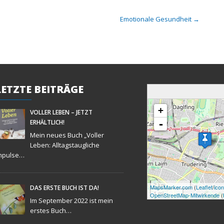
Emotionale Gesundheit
→
LETZTE
BEITRÄGE
Karte wird geladen - bitte warten...
+
VOLLER LEBEN – JETZT
ERHÄLTLICH!
-
Mein neues Buch „Voller
Leben: Alltagstaugliche
mpulse…
2 km
MapsMarker.com
(
Leaflet
/
ico
DAS ERSTE BUCH IST DA!
1 mi
OpenStreetMap-Mitwirkende
(
Im September 2022 ist mein
erstes Buch…