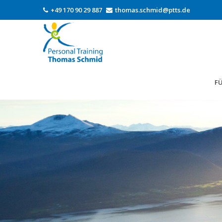
+49 170 90 29 887
thomas.schmid@ptts.de
FÜ