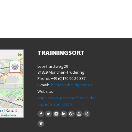
TRAININGSORT
Leonhardiweg 29
81829 München-Trudering
Phone: +49 (0)170 90 29 887
E-mail:
thomas.schmid@ptts.de
Website:
https://www.personalfitness.de/
suche/trainer/2820
ns
) | Karte: ©
Bearbeiten
)