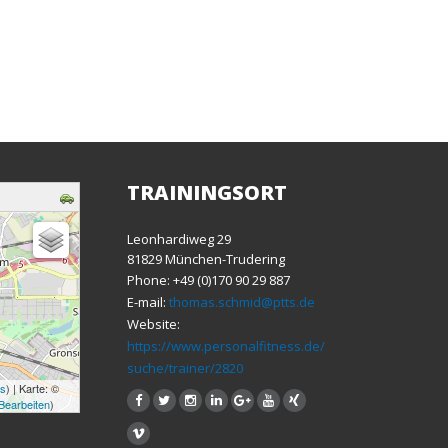
TRAININGSORT
Leonhardiweg 29
81829 München-Trudering
Phone: +49 (0)170 90 29 887
E-mail:
thomas.schmid@ptts.de
Website:
https://www.personalfitness.de/
suche/trainer/2820
ns
) | Karte: ©
Bearbeiten
)