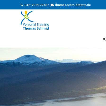
+49 170 90 29 887
thomas.schmid@ptts.de
FÜ