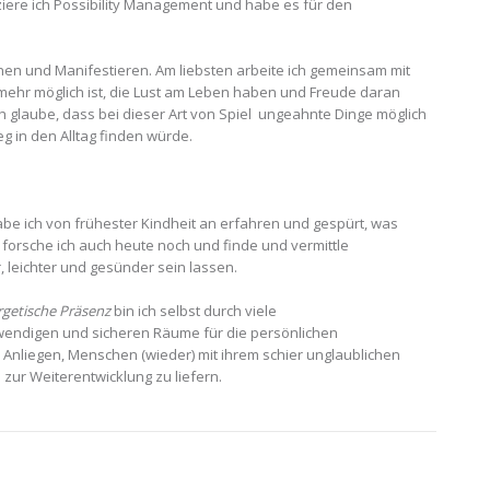
ziere ich Possibility Management und habe es für den
rnen und Manifestieren. Am liebsten arbeite ich gemeinsam mit
 mehr möglich ist, die Lust am Leben haben und Freude daran
 glaube, dass bei dieser Art von Spiel ungeahnte Dinge möglich
g in den Alltag finden würde.
habe ich von frühester Kindheit an erfahren und gespürt, was
forsche ich auch heute noch und finde und vermittle
 leichter und gesünder sein lassen.
rgetische Präsenz
bin ich selbst durch viele
endigen und sicheren Räume für die persönlichen
 Anliegen, Menschen (wieder) mit ihrem schier unglaublichen
 zur Weiterentwicklung zu liefern.