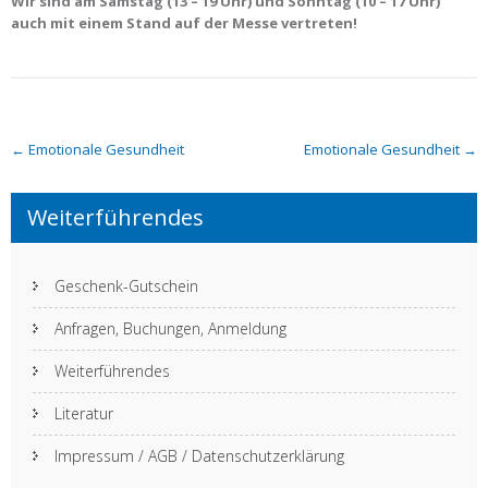
Wir sind am Samstag (13 – 19 Uhr) und Sonntag (10 – 17 Uhr)
auch mit einem Stand auf der Messe vertreten!
Post
←
Emotionale Gesundheit
Emotionale Gesundheit
→
navigation
Weiterführendes
Geschenk-Gutschein
Anfragen, Buchungen, Anmeldung
Weiterführendes
Literatur
Impressum / AGB / Datenschutzerklärung