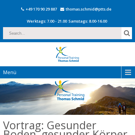
+49 170 90 29 887
thomas.schmid@ptts.de
Werktags: 7.00 - 21.00
Samstags: 8.00-16.00
Menü
Vortrag: Gesunder
Boden, gesunder Körper,