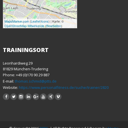
2 km
MapsMarker.com
(
Leaflet
/
icons
) | Karte: ©
1 mi
OpenStreetMap-Mitwirkende
(
Bearbeiten
)
TRAININGSORT
Leonhardiweg 29
81829 München-Trudering
Phone: +49 (0)170 90 29 887
E-mail:
thomas.schmid@ptts.de
Website:
https://www.personalfitness.de/suche/trainer/2820